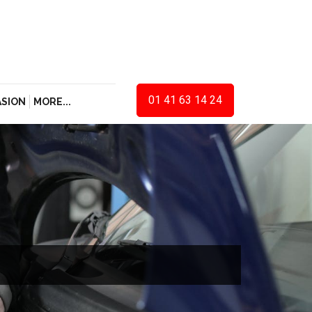
01 41 63 14 24
ASION
MORE...