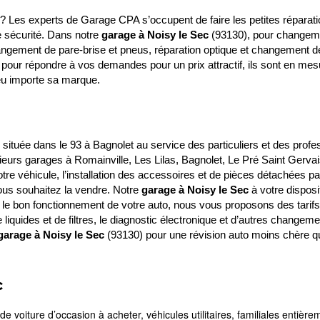
 ? Les experts de Garage CPA s’occupent de faire les petites réparatio
e sécurité. Dans notre
garage à Noisy le Sec
(93130), pour changeme
changement de pare-brise et pneus, réparation optique et changement de
pour répondre à vos demandes pour un prix attractif, ils sont en me
eu importe sa marque.
ituée dans le 93 à Bagnolet au service des particuliers et des profe
ieurs garages à Romainville, Les Lilas, Bagnolet, Le Pré Saint Gervais
 votre véhicule, l’installation des accessoires et de pièces détaché
vous souhaitez la vendre. Notre
garage à Noisy le Sec
à votre disposit
er le bon fonctionnement de votre auto, nous vous proposons des tarifs
quides et de filtres, le diagnostic électronique et d’autres changemen
garage à Noisy le Sec
(93130) pour une révision auto moins chère qu’
c
oiture d’occasion à acheter, véhicules utilitaires, familiales entière